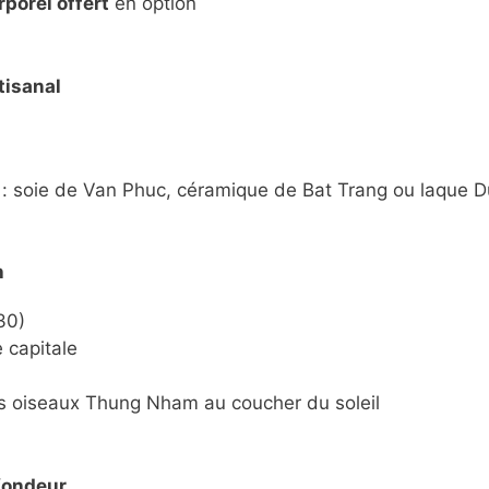
porel offert
en option
rtisanal
ix : soie de Van Phuc, céramique de Bat Trang ou laque 
h
30)
 capitale
des oiseaux Thung Nham au coucher du soleil
ofondeur