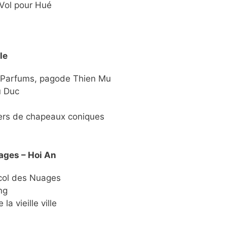
 Vol pour Hué
le
es Parfums, pagode Thien Mu
u Duc
liers de chapeaux coniques
ages – Hoi An
 col des Nuages
ng
la vieille ville