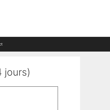
ct
 jours)