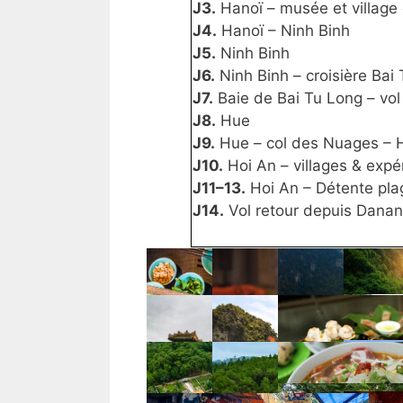
J3.
Hanoï – musée et village 
J4.
Hanoï – Ninh Binh
J5.
Ninh Binh
J6.
Ninh Binh – croisière Bai
J7.
Baie de Bai Tu Long – vo
J8.
Hue
J9.
Hue – col des Nuages – 
J10.
Hoi An – villages & expé
J11–13.
Hoi An – Détente pla
J14.
Vol retour depuis Dana