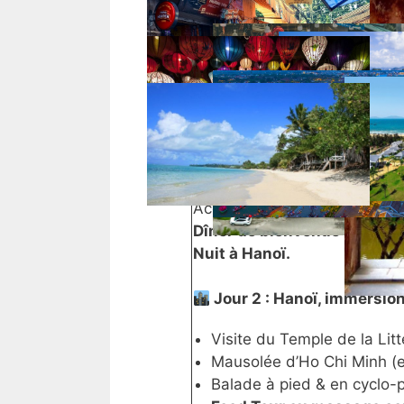
Programme détaillé :
Jour 1 : Arrivée à Hanoï
Accueil par votre guide et cha
Dîner de bienvenue
dans un 
Nuit à Hanoï.
Jour 2 : Hanoï, immersion
Visite du Temple de la Litt
Mausolée d’Ho Chi Minh (ex
Balade à pied & en cyclo-p