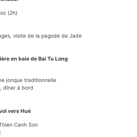
oc (2h)
lages, visite de la pagode de Jade
ière en baie de Bai Tu Long
 jonque traditionnelle
, dîner à bord
 vol vers Hué
e Thien Canh Son
t