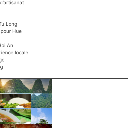
d’artisanat
 Tu Long
l pour Hue
Hoi An
rience locale
ge
ng