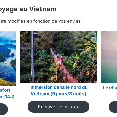
voyage au Vietnam
re modifiés en fonction de vos envies.
Immersion dans le nord du
Le ch
nfort
Vietnam (9 jours/8 nuits)
é (14J)
En savoir plus >>>