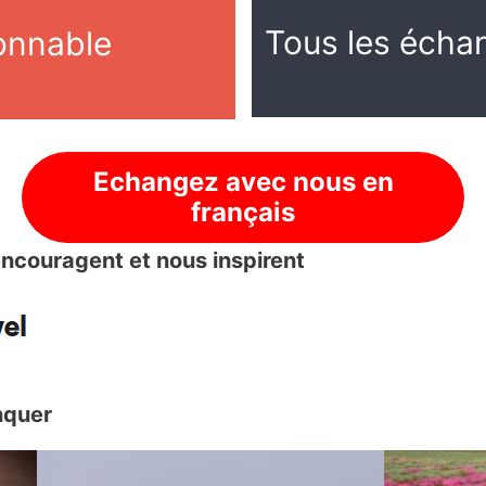
Tous les écha
sonnable
Echangez avec nous en
français
encouragent et nous inspirent
nquer