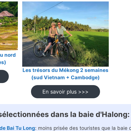
du nord
es)
Les trésors du Mékong 2 semaines
(sud Vietnam + Cambodge)
En savoir plus >>>
sélectionnées dans la baie d'Halong:
 de Bai Tu Long
: moins prisée des touristes que la baie