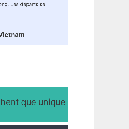
long. Les départs se
u Vietnam
thentique unique