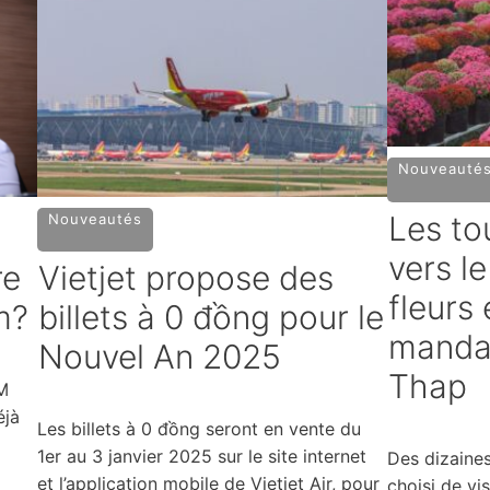
Nouveauté
Les to
Nouveautés
vers le
re
Vietjet propose des
fleurs 
m?
billets à 0 đồng pour le
manda
Nouvel An 2025
Thap
IM
éjà
Les billets à 0 đồng seront en vente du
1er au 3 janvier 2025 sur le site internet
Des dizaines
et l’application mobile de Vietjet Air, pour
choisi de vis