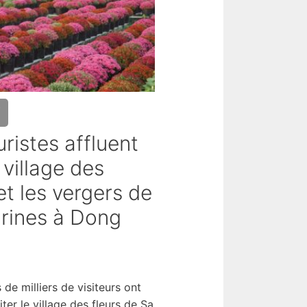
s
uristes affluent
 village des
et les vergers de
rines à Dong
 de milliers de visiteurs ont
iter le village des fleurs de Sa