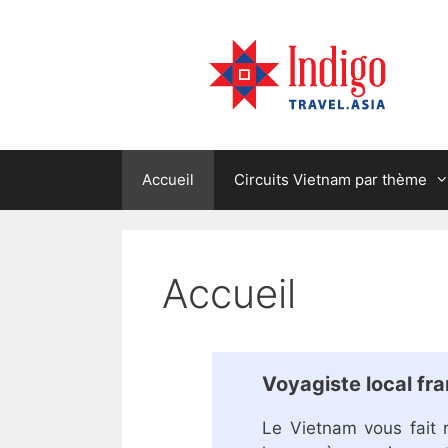
Skip
to
content
Accueil
Circuits Vietnam par thème
Accueil
Voyagiste local fr
Le Vietnam vous fait 